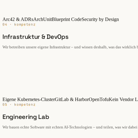
Arc42 & ADRs
ArchUnit
Blueprint Code
Security by Design
04 · kompetenz
Infrastruktur & DevOps
Wir betreiben unsere eigene Infrastruktur – und wissen deshalb, was das wirklich 
Eigene Kubernetes-Cluster
GitLab & Harbor
OpenTofu
Kein Vendor L
05 · kompetenz
Engineering Lab
Wir bauen echte Software mit echten AI-Technologien – und teilen, was wir dabei 