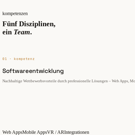
kompetenzen
Fünf Disziplinen,
ein
Team
.
01 · kompetenz
Softwareentwicklung
Nachhaltige Wettbewerbsvorteile durch professionelle Lösungen – Web Apps, Mo
Web Apps
Mobile Apps
VR / AR
Integrationen