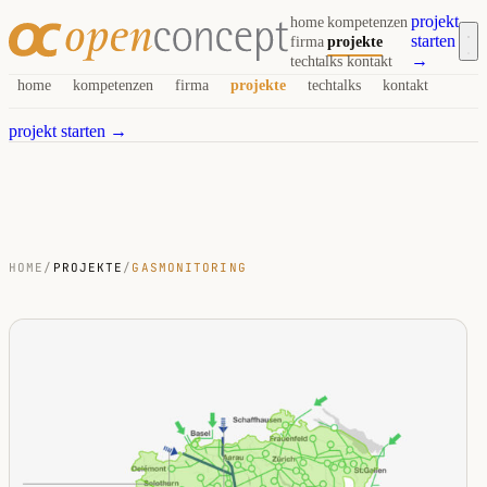
projekt
home
kompetenzen
starten
firma
projekte
→
techtalks
kontakt
home
kompetenzen
firma
projekte
techtalks
kontakt
projekt starten →
HOME
/
PROJEKTE
/
GASMONITORING