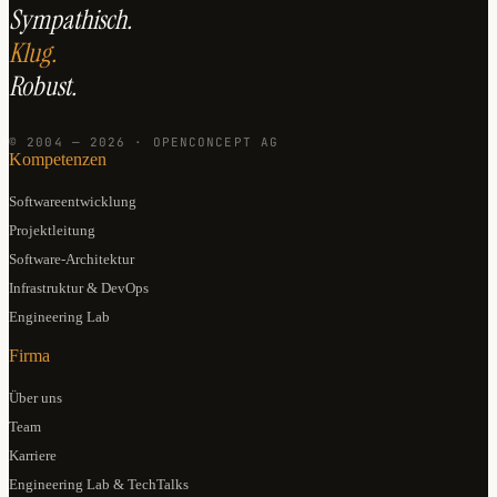
Sympathisch.
Klug.
Robust.
© 2004 — 2026 · OPENCONCEPT AG
Kompetenzen
Softwareentwicklung
Projektleitung
Software-Architektur
Infrastruktur & DevOps
Engineering Lab
Firma
Über uns
Team
Karriere
Engineering Lab & TechTalks