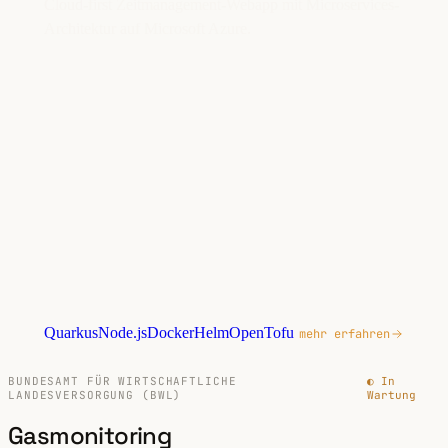
Cloud-first Zeitmanagement-Webapp mit Microservices-
Architektur auf Microsoft Azure.
Quarkus
Node.js
Docker
Helm
OpenTofu
mehr erfahren
BUNDESAMT FÜR WIRTSCHAFTLICHE
◐ In
LANDESVERSORGUNG (BWL)
Wartung
Gasmonitoring