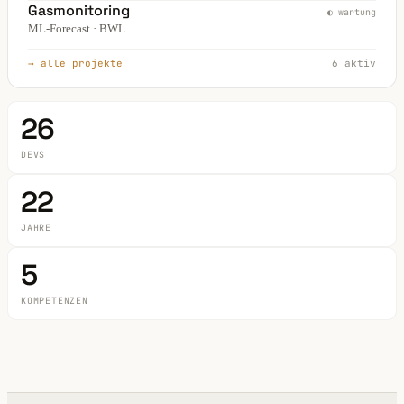
Gasmonitoring
◐ wartung
ML-Forecast · BWL
→ alle projekte
6 aktiv
26
DEVS
22
JAHRE
5
KOMPETENZEN