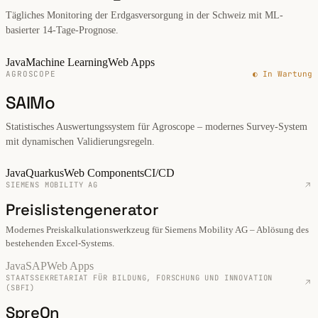
Tägliches Monitoring der Erdgasversorgung in der Schweiz mit ML-
basierter 14-Tage-Prognose.
Java
Machine Learning
Web Apps
AGROSCOPE
◐ In Wartung
SAIMo
Statistisches Auswertungssystem für Agroscope – modernes Survey-System
mit dynamischen Validierungsregeln.
Java
Quarkus
Web Components
CI/CD
SIEMENS MOBILITY AG
Preislistengenerator
Modernes Preiskalkulationswerkzeug für Siemens Mobility AG – Ablösung des
bestehenden Excel-Systems.
Java
SAP
Web Apps
STAATSSEKRETARIAT FÜR BILDUNG, FORSCHUNG UND INNOVATION
(SBFI)
SpreOn