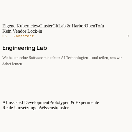
Eigene Kubernetes-Cluster
GitLab & Harbor
OpenTofu
Kein Vendor Lock-in
05 · kompetenz
Engineering Lab
Wir bauen echte Software mit echten AI-Technologien – und teilen, was wir
dabei lernen.
AI-assisted Development
Prototypen & Experimente
Reale Umsetzungen
Wissenstransfer